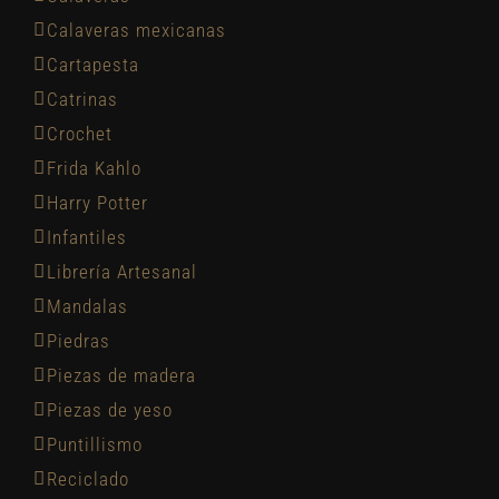
Calaveras mexicanas
Cartapesta
Catrinas
Crochet
Frida Kahlo
Harry Potter
Infantiles
Librería Artesanal
Mandalas
Piedras
Piezas de madera
Piezas de yeso
Puntillismo
Reciclado