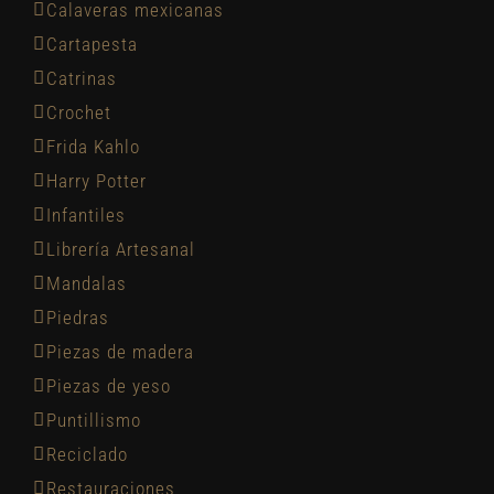
Calaveras mexicanas
Cartapesta
Catrinas
Crochet
Frida Kahlo
Harry Potter
Infantiles
Librería Artesanal
Mandalas
Piedras
Piezas de madera
Piezas de yeso
Puntillismo
Reciclado
Restauraciones