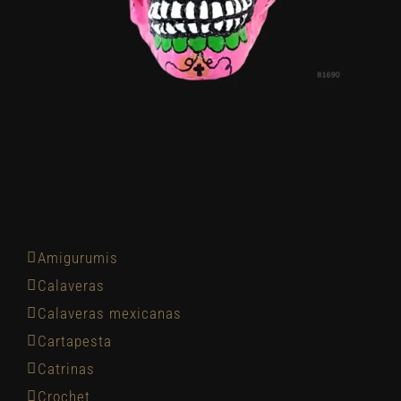
Amigurumis
Calaveras
Calaveras mexicanas
Cartapesta
Catrinas
Crochet