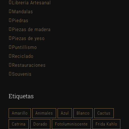
Librería Artesanal
Mandalas
Piedras
Piezas de madera
Piezas de yeso
Puntillismo
Reciclado
Restauraciones
Souvenis
Etiquetas
Amarillo
Animales
Azul
Blanco
Cactus
Catrina
Dorado
Fotoluminiscente
Frida Kahlo