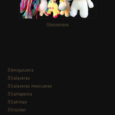
Unicornios
Amigurumis
Calaveras
Calaveras mexicanas
Cartapesta
Catrinas
Crochet