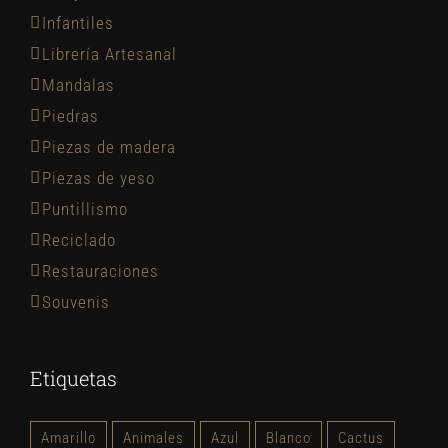
Infantiles
Librería Artesanal
Mandalas
Piedras
Piezas de madera
Piezas de yeso
Puntillismo
Reciclado
Restauraciones
Souvenis
Etiquetas
Amarillo
Animales
Azul
Blanco
Cactus