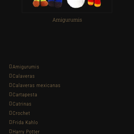
Amigurumis
Amigurumis
Calaveras
Calaveras mexicanas
Cartapesta
Catrinas
Crochet
Frida Kahlo
Harry Potter