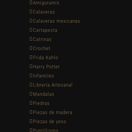
Amigurumis
Calaveras
Calaveras mexicanas
Cartapesta
Catrinas
Crochet
Frida Kahlo
Harry Potter
Infantiles
Librería Artesanal
Mandalas
Piedras
Piezas de madera
Piezas de yeso
Puntillismo