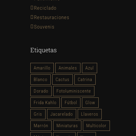
Reciclado
Restauraciones
Souvenis
Etiquetas
Amarillo
Animales
Azul
Blanco
Cactus
Catrina
Dorado
Fotoluminiscente
Frida Kahlo
Fútbol
Glow
Gris
Jacarelado
Llaveros
Marrón
Miniaturas
Multicolor