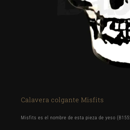
Calavera colgante Misfits
Misfits es el nombre de esta pieza de yeso (B155