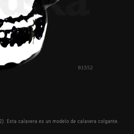
2)
.
Esta calavera es un modelo de calavera colgante.