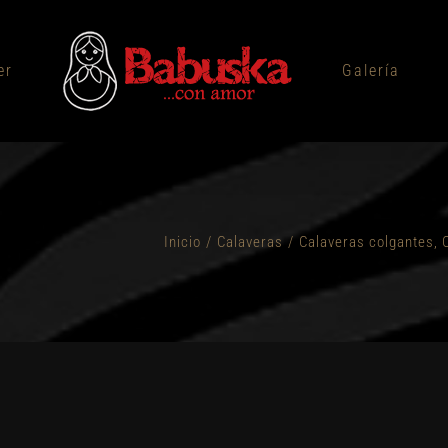
er
Galería
Inicio
/
Calaveras
/
Calaveras colgantes
,