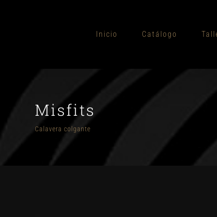
Saltar
al
Inicio
Catálogo
Tall
contenido
Misfits
Calavera colgante