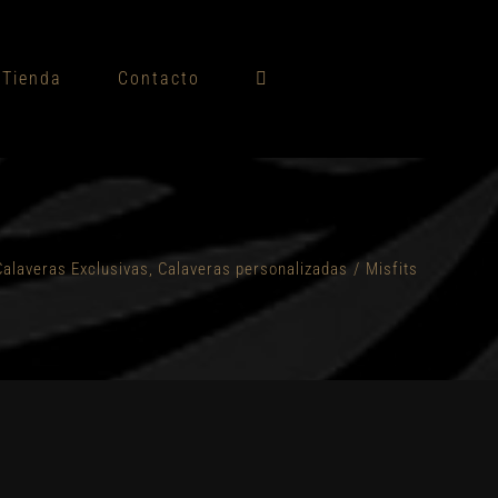
Tienda
Contacto
Calaveras Exclusivas
,
Calaveras personalizadas
/
Misfits