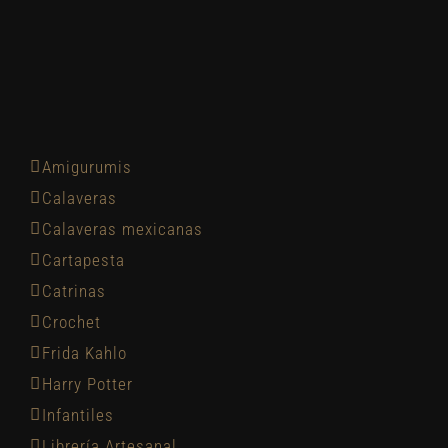
Amigurumis
Calaveras
Calaveras mexicanas
Cartapesta
Catrinas
Crochet
Frida Kahlo
Harry Potter
Infantiles
Librería Artesanal