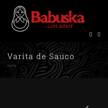
Saltar
al
contenido
Varita de Sauco
Varita