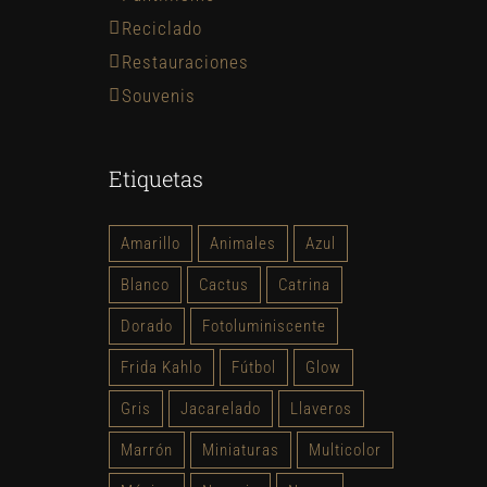
Reciclado
Restauraciones
Souvenis
Etiquetas
Amarillo
Animales
Azul
Blanco
Cactus
Catrina
Dorado
Fotoluminiscente
Frida Kahlo
Fútbol
Glow
Gris
Jacarelado
Llaveros
Marrón
Miniaturas
Multicolor