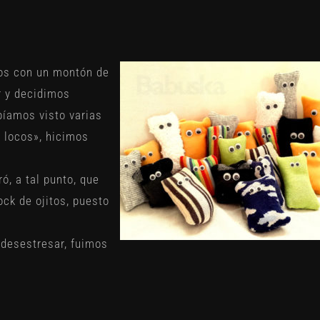
os con un montón de
r y decidimos
bíamos visto varias
s locos»
, hicimos
ó, a tal punto, que
ck de ojitos, puesto
n desestresar, fuimos