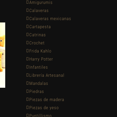
Amigurumis
Calaveras
Calaveras mexicanas
Cartapesta
Catrinas
Crochet
Frida Kahlo
Harry Potter
Infantiles
Librería Artesanal
Mandalas
Piedras
Piezas de madera
Piezas de yeso
Puntillismo