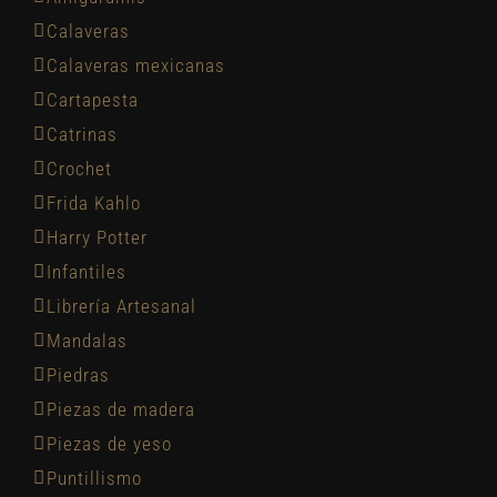
Calaveras
Calaveras mexicanas
Cartapesta
Catrinas
Crochet
Frida Kahlo
Harry Potter
Infantiles
Librería Artesanal
Mandalas
Piedras
Piezas de madera
Piezas de yeso
Puntillismo