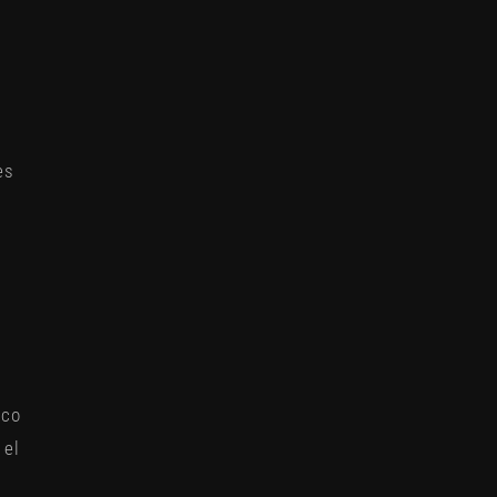
es
ico
 el