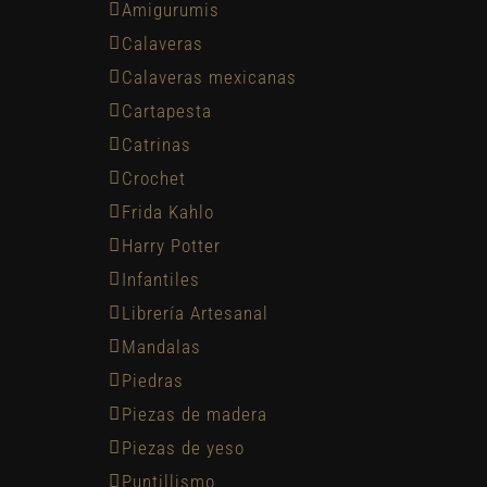
Amigurumis
Calaveras
Calaveras mexicanas
Cartapesta
Catrinas
Crochet
Frida Kahlo
Harry Potter
Infantiles
Librería Artesanal
Mandalas
Piedras
Piezas de madera
Piezas de yeso
Puntillismo