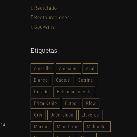
Reciclado
Restauraciones
Souvenis
Etiquetas
Amarillo
Animales
Azul
Blanco
Cactus
Catrina
Dorado
Fotoluminiscente
Frida Kahlo
Fútbol
Glow
Gris
Jacarelado
Llaveros
era
Marrón
Miniaturas
Multicolor