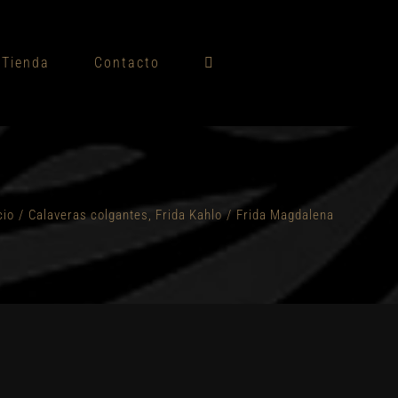
Tienda
Contacto
cio
/
Calaveras colgantes
,
Frida Kahlo
/
Frida Magdalena