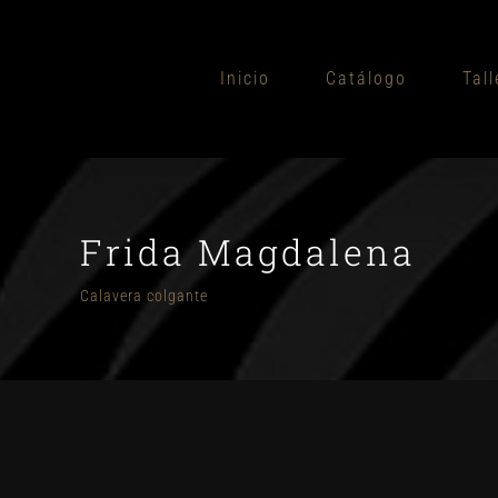
Saltar
al
Inicio
Catálogo
Tall
contenido
Frida Magdalena
Calavera colgante