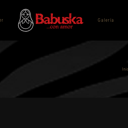
er
Galería
Ini