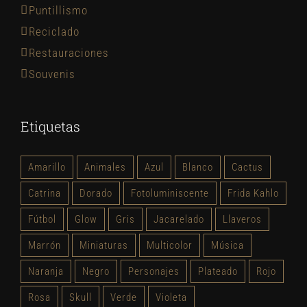
Puntillismo
Reciclado
Restauraciones
Souvenis
Etiquetas
Amarillo
Animales
Azul
Blanco
Cactus
Catrina
Dorado
Fotoluminiscente
Frida Kahlo
Fútbol
Glow
Gris
Jacarelado
Llaveros
Marrón
Miniaturas
Multicolor
Música
Naranja
Negro
Personajes
Plateado
Rojo
Rosa
Skull
Verde
Violeta