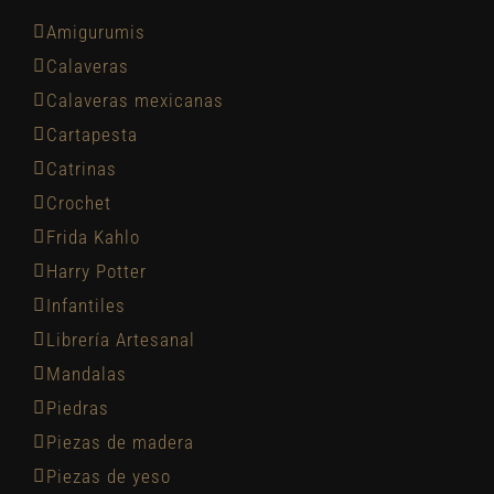
Amigurumis
Calaveras
Calaveras mexicanas
Cartapesta
Catrinas
Crochet
Frida Kahlo
Harry Potter
Infantiles
Librería Artesanal
Mandalas
Piedras
Piezas de madera
Piezas de yeso