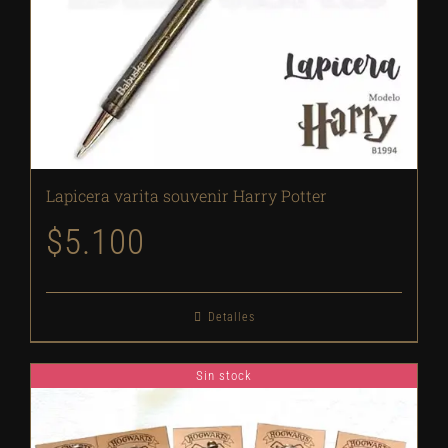
Lapicera varita souvenir Harry Potter
$
5.100
Detalles
Sin stock