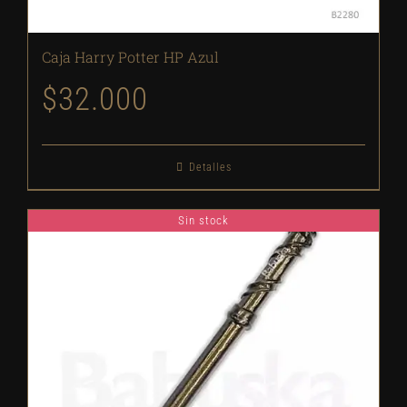
Caja Harry Potter HP Azul
$
32.000
Detalles
Sin stock